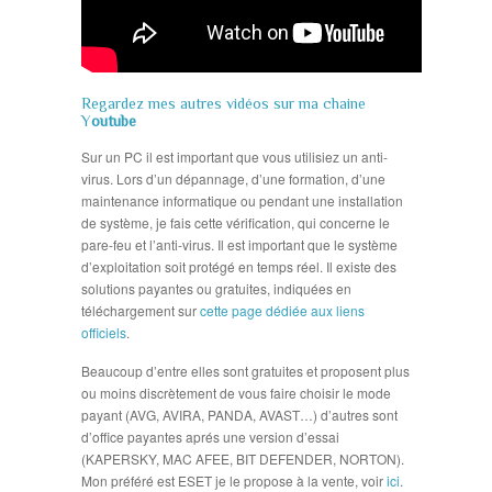
Regardez mes autres vidéos sur ma chaine
Y
outube
Sur un PC il est important que vous utilisiez un anti-
virus. Lors d’un dépannage, d’une formation, d’une
maintenance informatique ou pendant une installation
de système, je fais cette vérification, qui concerne le
pare-feu et l’anti-virus. Il est important que le système
d’exploitation soit protégé en temps réel. Il existe des
solutions payantes ou gratuites, indiquées en
téléchargement sur
cette page dédiée aux liens
officiels
.
Beaucoup d’entre elles sont gratuites et proposent plus
ou moins discrètement de vous faire choisir le mode
payant (AVG, AVIRA, PANDA, AVAST…) d’autres sont
d’office payantes aprés une version d’essai
(KAPERSKY, MAC AFEE, BIT DEFENDER, NORTON).
Mon préféré est ESET je le propose à la vente, voir
ici
.